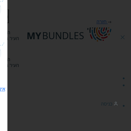
פת
חזרה
MY
BUNDLES
היי, 
העיר בה ר
היי, 
העיר בה ר
אין
כניסה