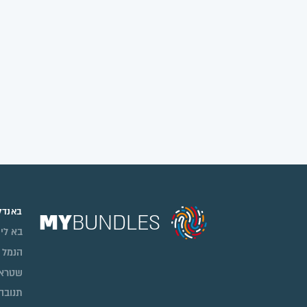
באנדל
MY
BUNDLES
בא לי י
הנמל 
שטראו
תנובה