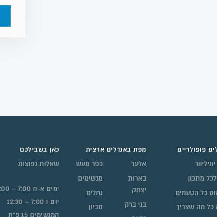
ים פופולריים
מפת באנדלים ארצית
כאן בשבילכם
וניליוור
אלעד
כפר מעש
שאלות נפוצות
לכל מתכון
בארות
מגשימים
ימים א-ה 7:00 – 23:00
יצחק
ס כל הטעמים
נחלים
יום ו 7:00 – 12:30
בני ברק
 כל מה שצריך
סביון
המגשימים 15 פ”ת